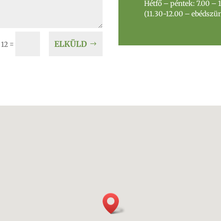
Hétfő – péntek: 7.00 – 
(11.30-12.00 – ebédszün
ELKÜLD
=
 12