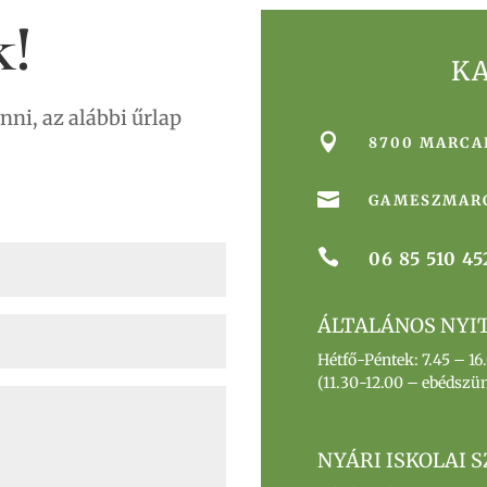
k!
K
enni, az alábbi űrlap

8700 MARCAL

GAMESZMAR

06 85 510 45
ÁLTALÁNOS NYIT
Hétfő-Péntek: 7.45 – 16
(11.30-12.00 – ebédszün
NYÁRI ISKOLAI S