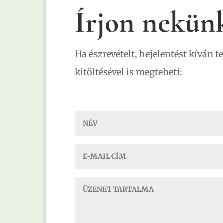
Írjon nekün
Ha észrevételt, bejelentést kíván t
kitöltésével is megteheti: