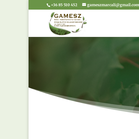
+36 85 510 452
gameszmarcali@gmail.co