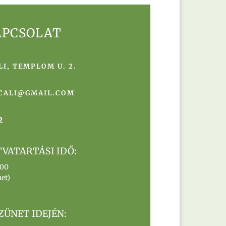
APCSOLAT
I, TEMPLOM U. 2.
CALI@GMAIL.COM
2
VATARTÁSI IDŐ:
.00
et)
ZÜNET IDEJÉN: