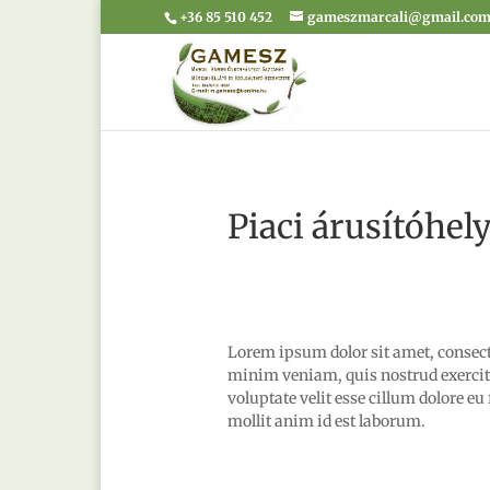
+36 85 510 452
gameszmarcali@gmail.co
Piaci árusítóhely
Lorem ipsum dolor sit amet, consect
minim veniam, quis nostrud exercita
voluptate velit esse cillum dolore eu
mollit anim id est laborum.