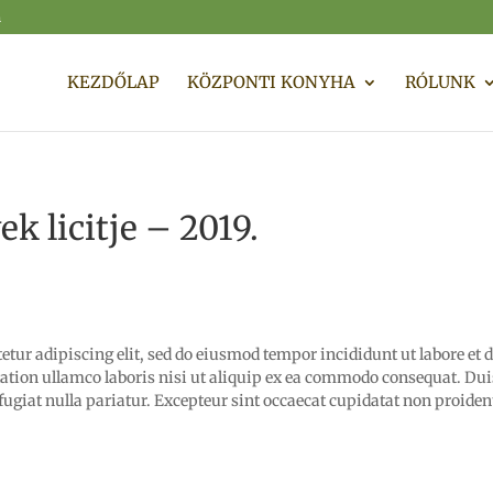
m
KEZDŐLAP
KÖZPONTI KONYHA
RÓLUNK
ek licitje – 2019.
etur adipiscing elit, sed do eiusmod tempor incididunt ut labore et 
tion ullamco laboris nisi ut aliquip ex ea commodo consequat. Duis 
 fugiat nulla pariatur. Excepteur sint occaecat cupidatat non proident