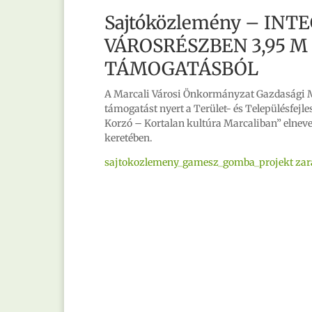
Sajtóközlemény – IN
VÁROSRÉSZBEN 3,95 M
TÁMOGATÁSBÓL
A Marcali Városi Önkormányzat Gazdasági Műs
támogatást nyert a Terület- és Településfejl
Korzó – Kortalan kultúra Marcaliban” elneve
keretében.
sajtokozlemeny_gamesz_gomba_projekt zar