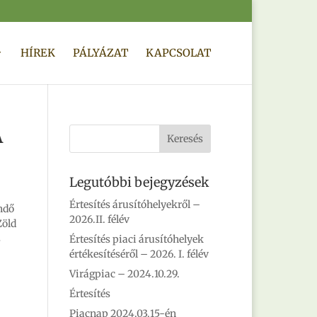
HÍREK
PÁLYÁZAT
KAPCSOLAT
A
Legutóbbi bejegyzések
Értesítés árusítóhelyekről –
ndő
2026.II. félév
Zöld
s
Értesítés piaci árusítóhelyek
értékesítéséről – 2026. I. félév
Virágpiac – 2024.10.29.
Értesítés
Piacnap 2024.03.15-én