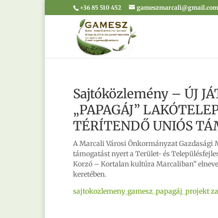
+36 85 510 452
gameszmarcali@gmail.co
Sajtóközlemény – ÚJ 
„PAPAGÁJ” LAKÓTELEP
TÉRÍTENDŐ UNIÓS T
A Marcali Városi Önkormányzat Gazdasági Műs
támogatást nyert a Terület- és Településfejl
Korzó – Kortalan kultúra Marcaliban” elneve
keretében.
sajtokozlemeny_gamesz_papagáj_projekt za