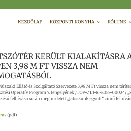
m
KEZDŐLAP
KÖZPONTI KONYHA
RÓLUNK
JÁTSZÓTÉR KERÜLT KIALAKÍTÁSRA 
EN 3,98 M FT VISSZA NEM
ÁMOGATÁSBÓL
zaki Ellátó és Szolgáltató Szervezete 3,98 M Ft vissza nem téríte
esztési Operatív Program 7. tengelyének /TOP-7.1.1-16-2016-00024/ „
zésű felhívása során meghirdetett „Játsszunk együtt” című felhívá
ras
(pdf)