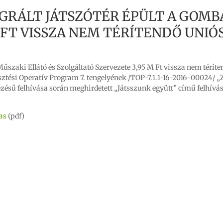
TEGRÁLT JÁTSZÓTÉR ÉPÜLT A GOMB
 FT VISSZA NEM TÉRÍTENDŐ UNIÓ
zaki Ellátó és Szolgáltató Szervezete 3,95 M Ft vissza nem téríte
esztési Operatív Program 7. tengelyének /TOP-7.1.1-16-2016-00024/ „
zésű felhívása során meghirdetett „Játsszunk együtt” című felhívá
as
(pdf)