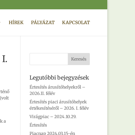
HÍREK
PÁLYÁZAT
KAPCSOLAT
I.
Legutóbbi bejegyzések
Értesítés árusítóhelyekről –
rténő
2026.II. félév
(volt
Értesítés piaci árusítóhelyek
értékesítéséről – 2026. I. félév
Virágpiac – 2024.10.29.
ak a
Értesítés
Piacnap 2024.03.15-én