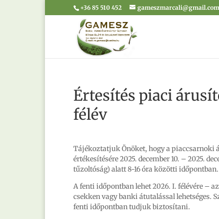
+36 85 510 452
gameszmarcali@gmail.co
Értesítés piaci árusí
félév
Tájékoztatjuk Önöket, hogy a piaccsarnoki áru
értékesítésére 2025. december 10. – 2025. dec
tűzoltóság) alatt 8-16 óra közötti időpontban.
A fenti időpontban lehet 2026. I. félévére – a
csekken vagy banki átutalással lehetséges. Sz
fenti időpontban tudjuk biztosítani.