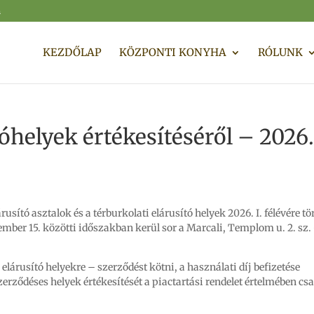
m
KEZDŐLAP
KÖZPONTI KONYHA
RÓLUNK
tóhelyek értékesítéséről – 2026. 
sító asztalok és a térburkolati elárusító helyek 2026. I. félévére tö
ember 15. közötti időszakban kerül sor a Marcali, Templom u. 2. sz. 
z elárusító helyekre – szerződést kötni, a használati díj befizetése
erződéses helyek értékesítését a piactartási rendelet értelmében cs